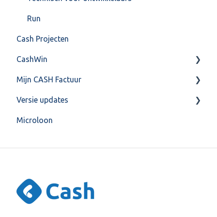
Run
Cash Projecten
CashWin
Mijn CASH Factuur
Overig
Versie updates
Facturatie Loonportal( CASH Lonen)
Microloon
Mijn CASH factuur
CashWeb updates 2025
Verbruik en Tarieven
CashWeb updates 2024
Verbruikspagina
CashWeb updates 2023