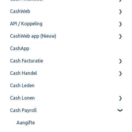
CashWeb
Import/Export
Boekhoud
API / Koppeling
Postbus
Fiscaal
CashHero Layout
CashWeb app (Nieuw)
Training & Consultancy
Overig
Mailen vanuit CASHWeb
Algemeen
CashApp
Overig
Algemeen gebruik
Api 3.0 (SOAP API)
Veel gestelde vragen
Cash Facturatie
API 4.0 (REST API)
Cash Handel
Factureren
Cash Leden
Instellingen
Inkoop
Cash Lonen
Algemeen
Verkoop
Cash Payroll
Formulierlayout
Voorraad
Algemeen
Overig
Inrichting
Aangifte