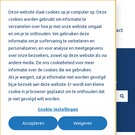
Nederlands
Submenu tonen voor vertalingen
Deze website slaat cookies op je computer op. Deze
cookies worden gebruikt om informatie te
verzamelen over hoe je met onze website omgaat
Login
Support
Contact
en om je te onthouden. We gebruiken deze
informatie om je surfervaring te verbeteren en
personaliseren, en voor analyse en meetgegevens
over onze bezoekers, zowel op deze website als via
andere media. Zie ons
cookiebeleid
voor meer
informatie over de cookies die we gebruiken.
Als je weigert, zal je informatie niet worden gevolgd
Welkom! Hoe kunnen we je helpen?
bij je bezoek aan deze website. Er wordt een kleine
cookie in je browser geplaatst om te onthouden dat
je niet gevolgd wilt worden.
Er zijn geen suggesties want het zoekveld is leeg.
Cookie-instellingen
Accepteren
Weigeren