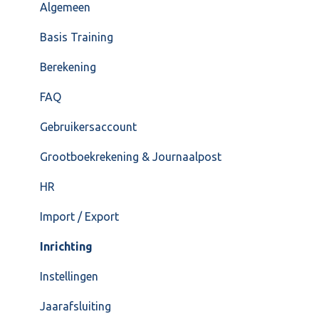
VoorraadService & Onderhoud
Jaarafsluiting
Algemeen
Salarisberekening
Basis Training
Overig
Berekening
FAQ – Beëindiging CASH Lonen en overstap naar
FAQ
Cash Payroll
Gebruikersaccount
Loonaangifte
Grootboekrekening & Journaalpost
HR
Import / Export
Inrichting
Instellingen
Jaarafsluiting