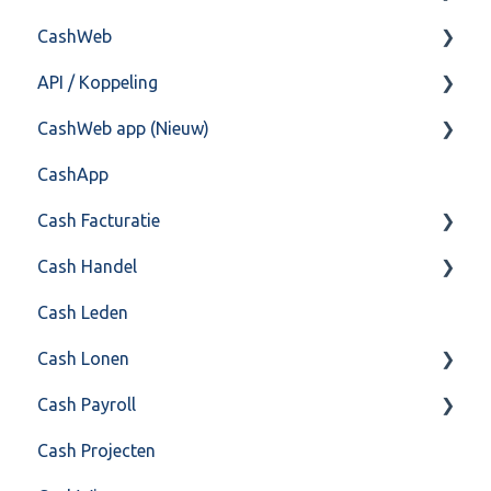
CashWeb
Import/Export
Boekhoud
API / Koppeling
Postbus
Fiscaal
CashHero Layout
CashWeb app (Nieuw)
Training & Consultancy
Overig
Mailen vanuit CASHWeb
Algemeen
CashApp
Overig
Algemeen gebruik
Api 3.0 (SOAP API)
Veel gestelde vragen
Cash Facturatie
API 4.0 (REST API)
Cash Handel
Factureren
Cash Leden
Instellingen
Inkoop
Cash Lonen
Algemeen
Verkoop
Cash Payroll
Formulierlayout
Voorraad
Algemeen
Cash Projecten
Overig
Inrichting
Aangifte