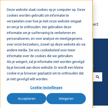
Nederlands
Submenu tonen voor vertalingen
Deze website slaat cookies op je computer op. Deze
cookies worden gebruikt om informatie te
verzamelen over hoe je met onze website omgaat
Login
Support
Contact
en om je te onthouden. We gebruiken deze
informatie om je surfervaring te verbeteren en
personaliseren, en voor analyse en meetgegevens
over onze bezoekers, zowel op deze website als via
andere media. Zie ons
cookiebeleid
voor meer
informatie over de cookies die we gebruiken.
Als je weigert, zal je informatie niet worden gevolgd
Welkom! Hoe kunnen we je helpen?
bij je bezoek aan deze website. Er wordt een kleine
cookie in je browser geplaatst om te onthouden dat
je niet gevolgd wilt worden.
Er zijn geen suggesties want het zoekveld is leeg.
Cookie-instellingen
Accepteren
Weigeren