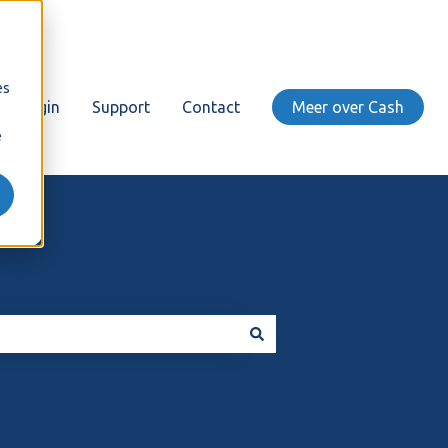
es
Login
Support
Contact
Meer over Cash
e