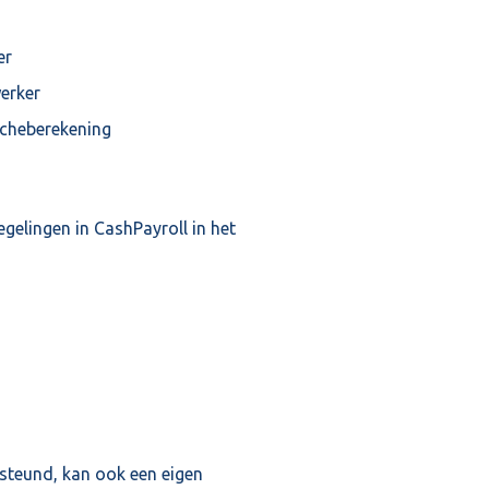
er
erker
ncheberekening
gelingen in CashPayroll in het
steund, kan ook een eigen