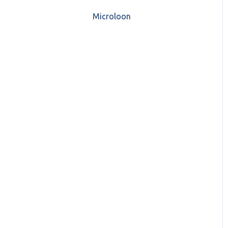
CASH Lonen)
Microloon
CashWeb updates 2025
Mijn CASH factuur
CashWeb updates 2024
Verbruik en Tarieven
CashWeb updates 2023
Verbruikspagina