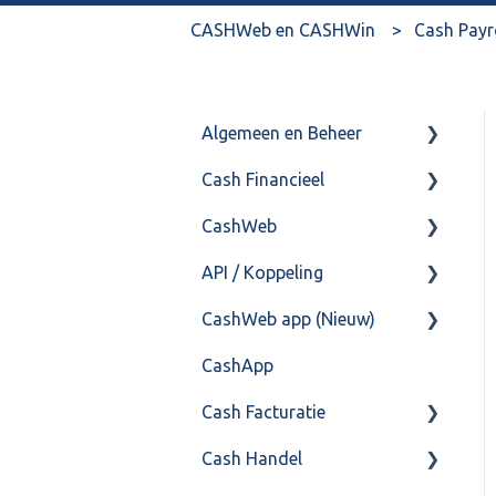
CASHWeb en CASHWin
Cash Payr
Algemeen en Beheer
Cash Financieel
Bank(koppeling)
CashWeb
Import/Export
Boekhoud
API / Koppeling
Postbus
Fiscaal
CashHero Layout
CashWeb app (Nieuw)
Training & Consultancy
Overig
Mailen vanuit CASHWeb
Algemeen
CashApp
Overig
Algemeen gebruik
Api 3.0 (SOAP API)
Veel gestelde vragen
Cash Facturatie
API 4.0 (REST API)
Cash Handel
Factureren