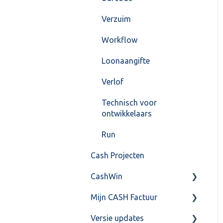
Verzuim
Workflow
Loonaangifte
Verlof
Technisch voor
ontwikkelaars
Run
Cash Projecten
CashWin
Mijn CASH Factuur
Overig
Versie updates
Facturatie Loonportal(