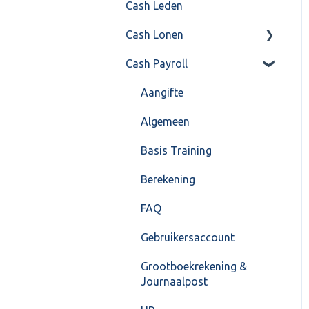
Cash Leden
Instellingen
Inkoop
Cash Lonen
Algemeen
Verkoop
Cash Payroll
Formulierlayout
Voorraad
Algemeen
Overig
Inrichting
Aangifte
VoorraadService &
Jaarafsluiting
Algemeen
Onderhoud
Salarisberekening
Basis Training
Overig
Berekening
FAQ – Beëindiging CASH
FAQ
Lonen en overstap naar
Gebruikersaccount
Cash Payroll
Grootboekrekening &
Loonaangifte
Journaalpost