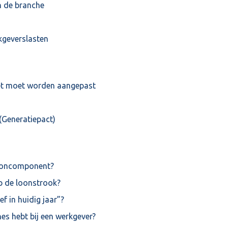
n de branche
kgeverslasten
iet moet worden aangepast
Generatiepact)
looncomponent?
p de loonstrook?
f in huidig jaar”?
es hebt bij een werkgever?