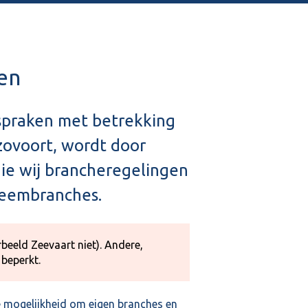
en
fspraken met betrekking
zovoort, wordt door
die wij brancheregelingen
teembranches.
rbeeld Zeevaart niet). Andere,
beperkt.
e mogelijkheid om eigen branches en