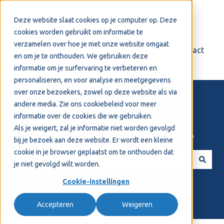
Nederlands
Submenu tonen voor vertalingen
Deze website slaat cookies op je computer op. Deze
cookies worden gebruikt om informatie te
verzamelen over hoe je met onze website omgaat
Login
Support
Contact
en om je te onthouden. We gebruiken deze
informatie om je surfervaring te verbeteren en
personaliseren, en voor analyse en meetgegevens
over onze bezoekers, zowel op deze website als via
andere media. Zie ons
cookiebeleid
voor meer
informatie over de cookies die we gebruiken.
Als je weigert, zal je informatie niet worden gevolgd
Welkom! Hoe kunnen we je helpen?
bij je bezoek aan deze website. Er wordt een kleine
cookie in je browser geplaatst om te onthouden dat
je niet gevolgd wilt worden.
Er zijn geen suggesties want het zoekveld is leeg.
Cookie-instellingen
Accepteren
Weigeren