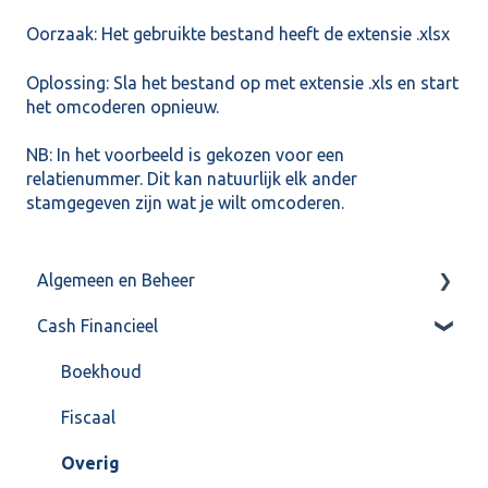
Oorzaak: Het gebruikte bestand heeft de extensie .xlsx
Oplossing: Sla het bestand op met extensie .xls en start
het omcoderen opnieuw.
NB: In het voorbeeld is gekozen voor een
relatienummer. Dit kan natuurlijk elk ander
stamgegeven zijn wat je wilt omcoderen.
Algemeen en Beheer
Cash Financieel
Bank(koppeling)
Import/Export
Boekhoud
Postbus
Fiscaal
Training & Consultancy
Overig