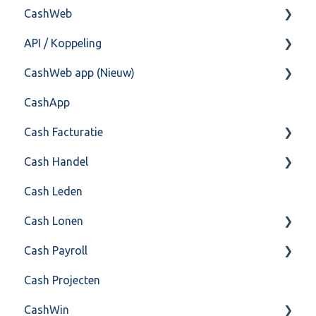
CashWeb
Overig
API / Koppeling
CashHero Layout
CashWeb app (Nieuw)
Mailen vanuit CASHWeb
Algemeen
CashApp
Algemeen gebruik
Api 3.0 (SOAP API)
Veel gestelde vragen
Cash Facturatie
API 4.0 (REST API)
Cash Handel
Factureren
Cash Leden
Instellingen
Inkoop
Cash Lonen
Algemeen
Verkoop
Cash Payroll
Formulierlayout
Voorraad
Algemeen
Cash Projecten
Overig
Inrichting
Aangifte
CashWin
VoorraadService & Onderhoud
Jaarafsluiting
Algemeen