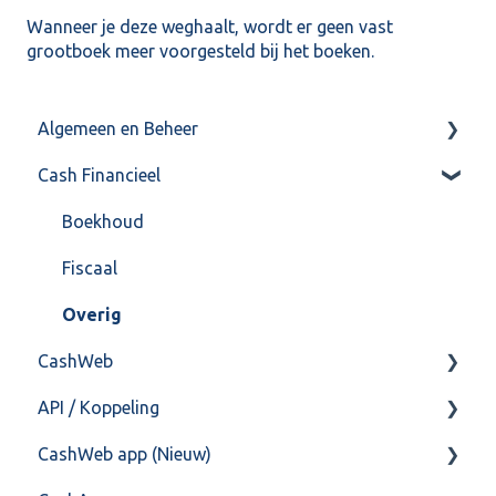
Wanneer je deze weghaalt, wordt er geen vast
grootboek meer voorgesteld bij het boeken.
Algemeen en Beheer
Cash Financieel
Bank(koppeling)
Import/Export
Boekhoud
Postbus
Fiscaal
Training & Consultancy
Overig
CashWeb
Overig
API / Koppeling
CashHero Layout
CashWeb app (Nieuw)
Mailen vanuit CASHWeb
Algemeen