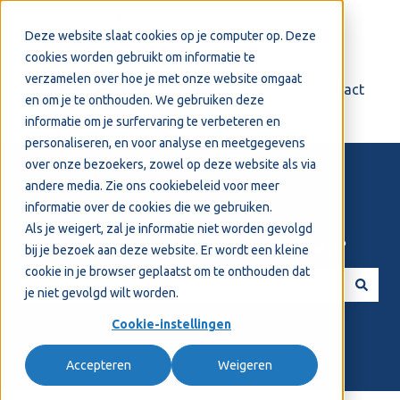
Nederlands
Submenu tonen voor vertalingen
Deze website slaat cookies op je computer op. Deze
cookies worden gebruikt om informatie te
verzamelen over hoe je met onze website omgaat
Login
Support
Contact
en om je te onthouden. We gebruiken deze
informatie om je surfervaring te verbeteren en
personaliseren, en voor analyse en meetgegevens
over onze bezoekers, zowel op deze website als via
andere media. Zie ons
cookiebeleid
voor meer
informatie over de cookies die we gebruiken.
Als je weigert, zal je informatie niet worden gevolgd
Welkom! Hoe kunnen we je helpen?
bij je bezoek aan deze website. Er wordt een kleine
cookie in je browser geplaatst om te onthouden dat
je niet gevolgd wilt worden.
Er zijn geen suggesties want het zoekveld is leeg.
Cookie-instellingen
Accepteren
Weigeren