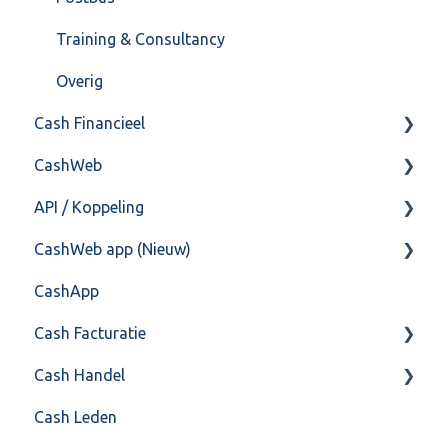
Training & Consultancy
Overig
Cash Financieel
CashWeb
Boekhoud
API / Koppeling
Fiscaal
CashHero Layout
CashWeb app (Nieuw)
Overig
Mailen vanuit CASHWeb
Algemeen
CashApp
Algemeen gebruik
Api 3.0 (SOAP API)
Veel gestelde vragen
Cash Facturatie
API 4.0 (REST API)
Cash Handel
Factureren
Cash Leden
Instellingen
Inkoop