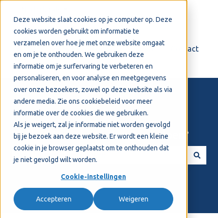
Nederlands
Submenu tonen voor vertalingen
Deze website slaat cookies op je computer op. Deze
cookies worden gebruikt om informatie te
verzamelen over hoe je met onze website omgaat
Login
Support
Contact
en om je te onthouden. We gebruiken deze
informatie om je surfervaring te verbeteren en
personaliseren, en voor analyse en meetgegevens
over onze bezoekers, zowel op deze website als via
andere media. Zie ons
cookiebeleid
voor meer
informatie over de cookies die we gebruiken.
Als je weigert, zal je informatie niet worden gevolgd
Welkom! Hoe kunnen we je helpen?
bij je bezoek aan deze website. Er wordt een kleine
cookie in je browser geplaatst om te onthouden dat
je niet gevolgd wilt worden.
Er zijn geen suggesties want het zoekveld is leeg.
Cookie-instellingen
Accepteren
Weigeren