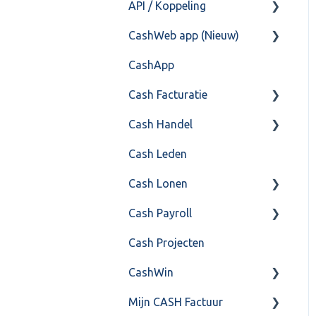
API / Koppeling
Fiscaal
CashHero Layout
CashWeb app (Nieuw)
Overig
Mailen vanuit CASHWeb
Algemeen
CashApp
Algemeen gebruik
Api 3.0 (SOAP API)
Veel gestelde vragen
Cash Facturatie
API 4.0 (REST API)
Cash Handel
Factureren
Cash Leden
Instellingen
Inkoop
Cash Lonen
Algemeen
Verkoop
Cash Payroll
Formulierlayout
Voorraad
Algemeen
Cash Projecten
Overig
Inrichting
Aangifte
CashWin
VoorraadService &
Jaarafsluiting
Algemeen
Onderhoud
Mijn CASH Factuur
Salarisberekening
Basis Training
Overig