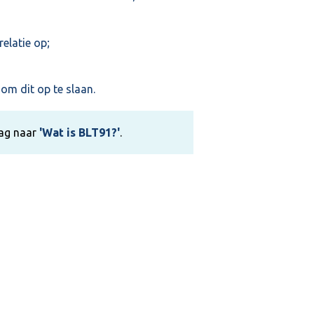
elatie op;
om dit op te slaan.
aag naar
'Wat is BLT91?'
.