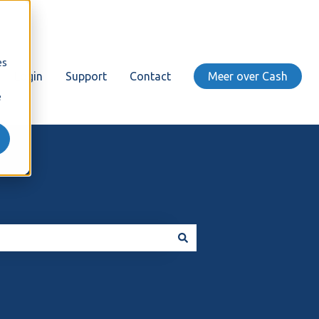
es
Login
Support
Contact
Meer over Cash
e