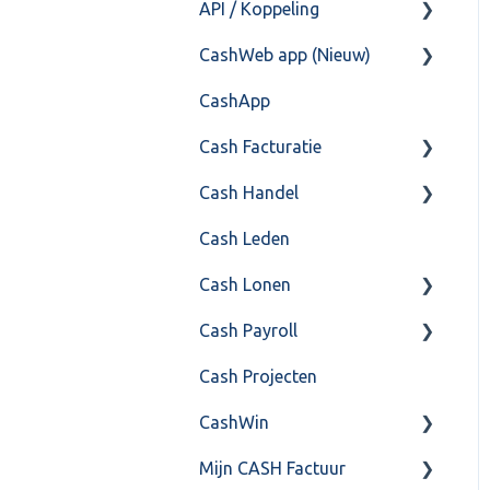
API / Koppeling
Fiscaal
CashHero Layout
CashWeb app (Nieuw)
Overig
Mailen vanuit CASHWeb
Algemeen
CashApp
Algemeen gebruik
Api 3.0 (SOAP API)
Veel gestelde vragen
Cash Facturatie
API 4.0 (REST API)
Cash Handel
Factureren
Cash Leden
Instellingen
Inkoop
Cash Lonen
Algemeen
Verkoop
Cash Payroll
Formulierlayout
Voorraad
Algemeen
Cash Projecten
Overig
Inrichting
Aangifte
CashWin
VoorraadService &
Jaarafsluiting
Algemeen
Onderhoud
Mijn CASH Factuur
Salarisberekening
Basis Training
Overig