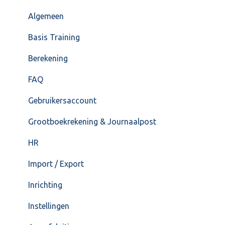
VoorraadService & Onderhoud
Jaarafsluiting
Algemeen
Salarisberekening
Basis Training
Overig
Berekening
FAQ – Beëindiging CASH Lonen en overstap naar
FAQ
Cash Payroll
Gebruikersaccount
Loonaangifte
Grootboekrekening & Journaalpost
HR
Import / Export
Inrichting
Instellingen