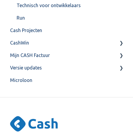
Technisch voor ontwikkelaars
Run
Cash Projecten
CashWin
Mijn CASH Factuur
Overig
Versie updates
Facturatie Loonportal( CASH Lonen)
Microloon
Mijn CASH factuur
CashWeb updates 2025
Verbruik en Tarieven
CashWeb updates 2024
Verbruikspagina
CashWeb updates 2023