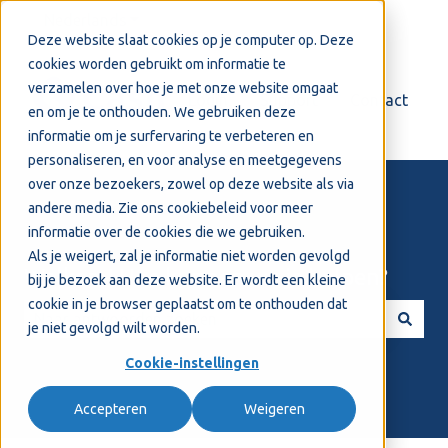
Nederlands
Submenu tonen voor vertalingen
Deze website slaat cookies op je computer op. Deze
cookies worden gebruikt om informatie te
verzamelen over hoe je met onze website omgaat
Login
Support
Contact
en om je te onthouden. We gebruiken deze
informatie om je surfervaring te verbeteren en
personaliseren, en voor analyse en meetgegevens
over onze bezoekers, zowel op deze website als via
andere media. Zie ons
cookiebeleid
voor meer
informatie over de cookies die we gebruiken.
Als je weigert, zal je informatie niet worden gevolgd
Welkom! Hoe kunnen we je helpen?
bij je bezoek aan deze website. Er wordt een kleine
cookie in je browser geplaatst om te onthouden dat
je niet gevolgd wilt worden.
Er zijn geen suggesties want het zoekveld is leeg.
Cookie-instellingen
Accepteren
Weigeren