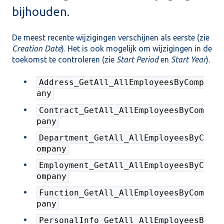
bijhouden.
De meest recente wijzigingen verschijnen als eerste (zie
Creation Date
). Het is ook mogelijk om wijzigingen in de
toekomst te controleren (zie
Start Period
en
Start Year
).
Address_GetAll_AllEmployeesByComp
any
Contract_GetAll_AllEmployeesByCom
pany
Department_GetAll_AllEmployeesByC
ompany
Employment_GetAll_AllEmployeesByC
ompany
Function_GetAll_AllEmployeesByCom
pany
PersonalInfo_GetAll_AllEmployeesB