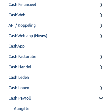
Cash Financieel
Bank(koppeling)
CashWeb
Import/Export
Boekhoud
API / Koppeling
Postbus
Fiscaal
CashHero Layout
CashWeb app (Nieuw)
Training & Consultancy
Overig
Mailen vanuit CASHWeb
Algemeen
CashApp
Overig
Algemeen gebruik
Api 3.0 (SOAP API)
Veel gestelde vragen
Cash Facturatie
API 4.0 (REST API)
Cash Handel
Factureren
Cash Leden
Instellingen
Inkoop
Cash Lonen
Algemeen
Verkoop
Cash Payroll
Formulierlayout
Voorraad
Algemeen
Overig
Inrichting
Aangifte