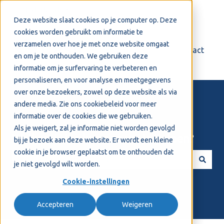
Nederlands
Submenu tonen voor vertalingen
Deze website slaat cookies op je computer op. Deze
cookies worden gebruikt om informatie te
verzamelen over hoe je met onze website omgaat
Login
Support
Contact
en om je te onthouden. We gebruiken deze
informatie om je surfervaring te verbeteren en
personaliseren, en voor analyse en meetgegevens
over onze bezoekers, zowel op deze website als via
andere media. Zie ons
cookiebeleid
voor meer
informatie over de cookies die we gebruiken.
Als je weigert, zal je informatie niet worden gevolgd
Welkom! Hoe kunnen we je helpen?
bij je bezoek aan deze website. Er wordt een kleine
cookie in je browser geplaatst om te onthouden dat
je niet gevolgd wilt worden.
Er zijn geen suggesties want het zoekveld is leeg.
Cookie-instellingen
Accepteren
Weigeren