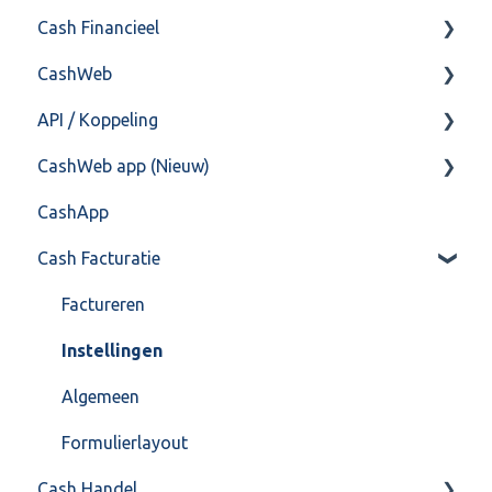
Cash Financieel
Bank(koppeling)
CashWeb
Import/Export
Boekhoud
API / Koppeling
Postbus
Fiscaal
CashHero Layout
CashWeb app (Nieuw)
Training & Consultancy
Overig
Mailen vanuit CASHWeb
Algemeen
CashApp
Overig
Algemeen gebruik
Api 3.0 (SOAP API)
Veel gestelde vragen
Cash Facturatie
API 4.0 (REST API)
Factureren
Instellingen
Algemeen
Formulierlayout
Cash Handel