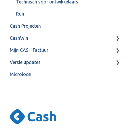
Technisch voor ontwikkelaars
Run
Cash Projecten
CashWin
Mijn CASH Factuur
Overig
Versie updates
Facturatie Loonportal( CASH Lonen)
Microloon
Mijn CASH factuur
CashWeb updates 2025
Verbruik en Tarieven
CashWeb updates 2024
Verbruikspagina
CashWeb updates 2023