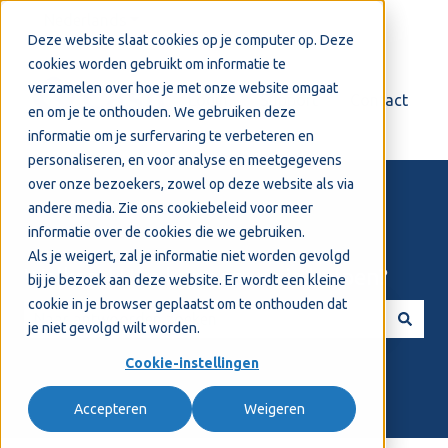
Nederlands
Submenu tonen voor vertalingen
Deze website slaat cookies op je computer op. Deze
cookies worden gebruikt om informatie te
verzamelen over hoe je met onze website omgaat
Login
Support
Contact
en om je te onthouden. We gebruiken deze
informatie om je surfervaring te verbeteren en
personaliseren, en voor analyse en meetgegevens
over onze bezoekers, zowel op deze website als via
andere media. Zie ons
cookiebeleid
voor meer
informatie over de cookies die we gebruiken.
Als je weigert, zal je informatie niet worden gevolgd
Welkom! Hoe kunnen we je helpen?
bij je bezoek aan deze website. Er wordt een kleine
cookie in je browser geplaatst om te onthouden dat
je niet gevolgd wilt worden.
Er zijn geen suggesties want het zoekveld is leeg.
Cookie-instellingen
Accepteren
Weigeren