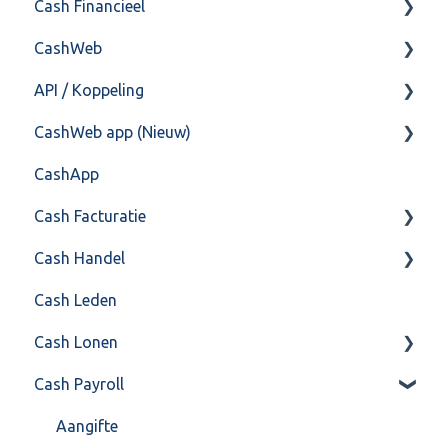
Cash Financieel
Bank(koppeling)
CashWeb
Import/Export
Boekhoud
API / Koppeling
Postbus
Fiscaal
CashHero Layout
CashWeb app (Nieuw)
Training & Consultancy
Overig
Mailen vanuit CASHWeb
Algemeen
CashApp
Overig
Algemeen gebruik
Api 3.0 (SOAP API)
Veel gestelde vragen
Cash Facturatie
API 4.0 (REST API)
Cash Handel
Factureren
Cash Leden
Instellingen
Inkoop
Cash Lonen
Algemeen
Verkoop
Cash Payroll
Formulierlayout
Voorraad
Algemeen
Overig
Inrichting
Aangifte