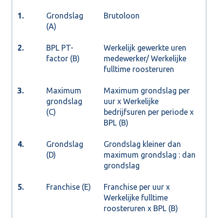
1.
Grondslag
Brutoloon
(A)
2.
BPL PT-
Werkelijk gewerkte uren
factor (B)
medewerker/ Werkelijke
fulltime roosteruren
3.
Maximum
Maximum grondslag per
grondslag
uur x Werkelijke
(C)
bedrijfsuren per periode x
BPL (B)
4.
Grondslag
Grondslag kleiner dan
(D)
maximum grondslag : dan
grondslag
5.
Franchise (E)
Franchise per uur x
Werkelijke fulltime
roosteruren x BPL (B)