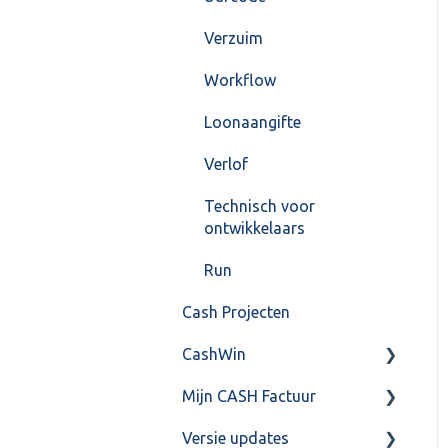
Verzuim
Workflow
Loonaangifte
Verlof
Technisch voor
ontwikkelaars
Run
Cash Projecten
CashWin
Mijn CASH Factuur
Overig
Versie updates
Facturatie Loonportal(