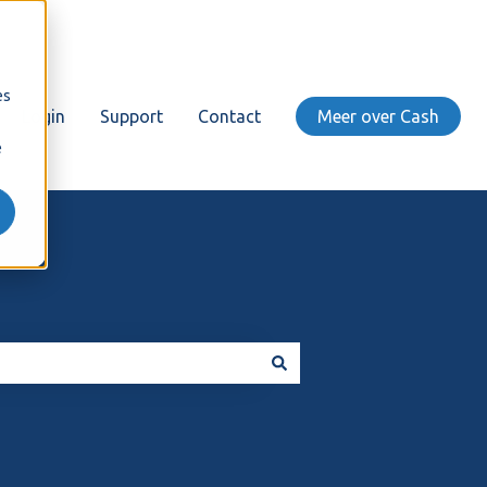
es
Login
Support
Contact
Meer over Cash
e