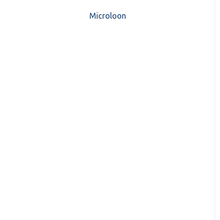
CASH Lonen)
Microloon
CashWeb updates 2025
Mijn CASH factuur
CashWeb updates 2024
Verbruik en Tarieven
CashWeb updates 2023
Verbruikspagina