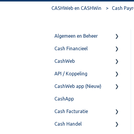
CASHWeb en CASHWin
Cash Payr
Algemeen en Beheer
Cash Financieel
Bank(koppeling)
CashWeb
Import/Export
Boekhoud
API / Koppeling
Postbus
Fiscaal
CashHero Layout
CashWeb app (Nieuw)
Training & Consultancy
Overig
Mailen vanuit CASHWeb
Algemeen
CashApp
Overig
Algemeen gebruik
Api 3.0 (SOAP API)
Veel gestelde vragen
Cash Facturatie
API 4.0 (REST API)
Cash Handel
Factureren