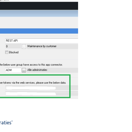
aties'