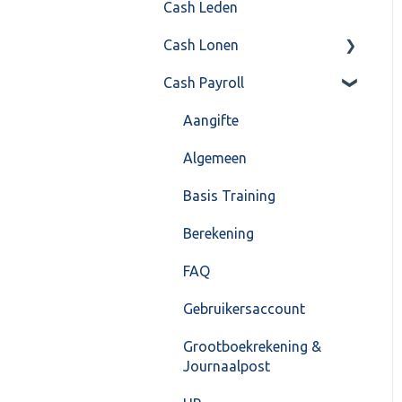
Cash Leden
Instellingen
Inkoop
Cash Lonen
Algemeen
Verkoop
Cash Payroll
Formulierlayout
Voorraad
Algemeen
Overig
Inrichting
Aangifte
VoorraadService &
Jaarafsluiting
Algemeen
Onderhoud
Salarisberekening
Basis Training
Overig
Berekening
FAQ – Beëindiging CASH
FAQ
Lonen en overstap naar
Gebruikersaccount
Cash Payroll
Grootboekrekening &
Loonaangifte
Journaalpost