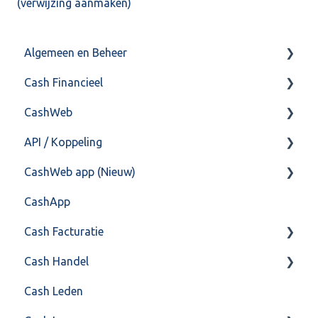
(verwijzing aanmaken)
Algemeen en Beheer
Cash Financieel
Bank(koppeling)
CashWeb
Import/Export
Boekhoud
API / Koppeling
Postbus
Fiscaal
CashHero Layout
CashWeb app (Nieuw)
Training & Consultancy
Overig
Mailen vanuit CASHWeb
Algemeen
CashApp
Overig
Algemeen gebruik
Api 3.0 (SOAP API)
Veel gestelde vragen
Cash Facturatie
API 4.0 (REST API)
Cash Handel
Factureren
Cash Leden
Instellingen
Inkoop