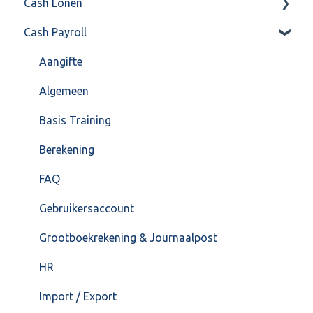
Cash Lonen
Algemeen
Verkoop
Cash Payroll
Formulierlayout
Voorraad
Algemeen
Overig
Inrichting
Aangifte
VoorraadService & Onderhoud
Jaarafsluiting
Algemeen
Salarisberekening
Basis Training
Overig
Berekening
FAQ – Beëindiging CASH Lonen en overstap naar
FAQ
Cash Payroll
Gebruikersaccount
Loonaangifte
Grootboekrekening & Journaalpost
HR
Import / Export