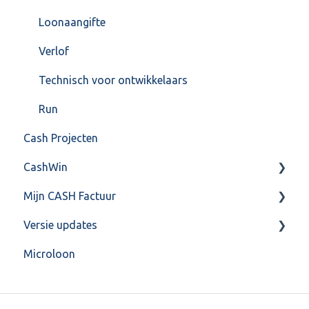
Loonaangifte
Verlof
Technisch voor ontwikkelaars
Run
Cash Projecten
CashWin
Mijn CASH Factuur
Overig
Versie updates
Facturatie Loonportal( CASH Lonen)
Microloon
Mijn CASH factuur
CashWeb updates 2025
Verbruik en Tarieven
CashWeb updates 2024