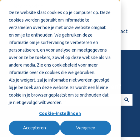
Nederlands
Submenu tonen voor vertalingen
Deze website slaat cookies op je computer op. Deze
cookies worden gebruikt om informatie te
verzamelen over hoe je met onze website omgaat
Login
Support
Contact
en om je te onthouden. We gebruiken deze
informatie om je surfervaring te verbeteren en
personaliseren, en voor analyse en meetgegevens
over onze bezoekers, zowel op deze website als via
andere media. Zie ons
cookiebeleid
voor meer
informatie over de cookies die we gebruiken.
Als je weigert, zal je informatie niet worden gevolgd
Welkom! Hoe kunnen we je helpen?
bij je bezoek aan deze website. Er wordt een kleine
cookie in je browser geplaatst om te onthouden dat
je niet gevolgd wilt worden.
Er zijn geen suggesties want het zoekveld is leeg.
Cookie-instellingen
Accepteren
Weigeren