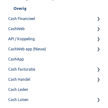
Overig
Cash Financieel
CashWeb
Boekhoud
API / Koppeling
Fiscaal
CashHero Layout
CashWeb app (Nieuw)
Overig
Mailen vanuit CASHWeb
Algemeen
CashApp
Algemeen gebruik
Api 3.0 (SOAP API)
Veel gestelde vragen
Cash Facturatie
API 4.0 (REST API)
Cash Handel
Factureren
Cash Leden
Instellingen
Inkoop
Cash Lonen
Algemeen
Verkoop