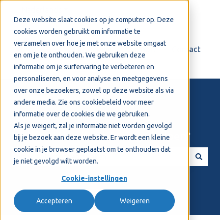
Nederlands
Submenu tonen voor vertalingen
Deze website slaat cookies op je computer op. Deze
cookies worden gebruikt om informatie te
verzamelen over hoe je met onze website omgaat
Login
Support
Contact
en om je te onthouden. We gebruiken deze
informatie om je surfervaring te verbeteren en
personaliseren, en voor analyse en meetgegevens
over onze bezoekers, zowel op deze website als via
andere media. Zie ons
cookiebeleid
voor meer
informatie over de cookies die we gebruiken.
Als je weigert, zal je informatie niet worden gevolgd
Welkom! Hoe kunnen we je helpen?
bij je bezoek aan deze website. Er wordt een kleine
cookie in je browser geplaatst om te onthouden dat
je niet gevolgd wilt worden.
Er zijn geen suggesties want het zoekveld is leeg.
Cookie-instellingen
Accepteren
Weigeren